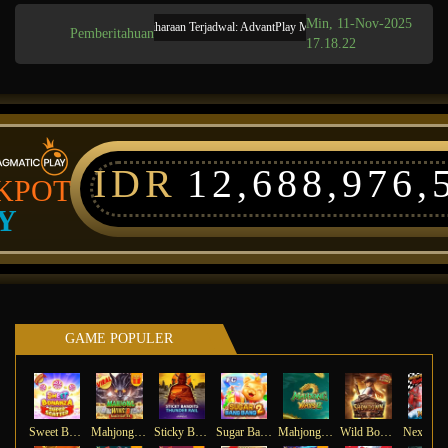
Min, 11-Nov-2025
Pemeliharaan Terjadwal: AdvantPlay Mini Game pada 17-Agt-2025 dari 2
Pemberitahuan
17.18.22
IDR
12,688,976,
KPOT
Y
GAME POPULER
Sweet Bonanza Super Scatter
Mahjong Wins 3 – Black Scatter
Sticky Bandits Thunder Rail
Sugar Bang Bang 2
Mahjong Ways 2
Wild Bounty Showdown
Ne