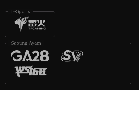
E-Sports
Sabung Ayam