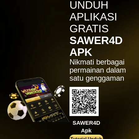
IDR
3,754,000.00
UNDUH
Mahjong ways 3 - Black
Scatter
APLIKASI
gac****p
GRATIS
IDR
9,122,000.00
Gates of Olympus™
SAWER4D
ma****z
APK
IDR
3,777,210.00
Sweet Bonanza
Nikmati berbagai
sa2****4
permainan dalam
IDR
4,421,000.00
satu genggaman
Gates of Gatot Kaca 1000
pet****17
IDR
8,126,000.00
Spaceman
ya****er
IDR
12,659,100.00
Starlight Princess
SAWER4D
Apk
bu****2
IDR
15,234,000.00
Tutorial Unduh