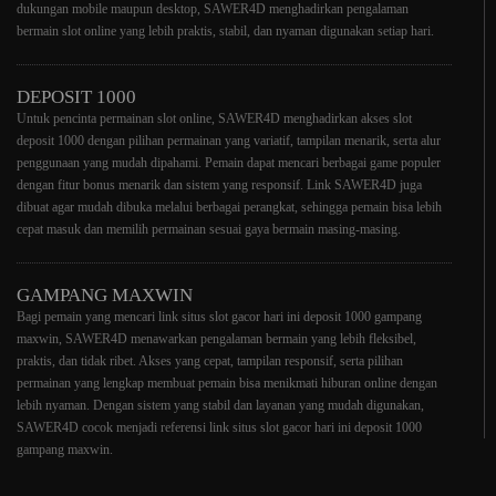
dukungan mobile maupun desktop, SAWER4D menghadirkan pengalaman
bermain slot online yang lebih praktis, stabil, dan nyaman digunakan setiap hari.
DEPOSIT 1000
Untuk pencinta permainan slot online, SAWER4D menghadirkan akses slot
deposit 1000 dengan pilihan permainan yang variatif, tampilan menarik, serta alur
penggunaan yang mudah dipahami. Pemain dapat mencari berbagai game populer
dengan fitur bonus menarik dan sistem yang responsif. Link SAWER4D juga
dibuat agar mudah dibuka melalui berbagai perangkat, sehingga pemain bisa lebih
cepat masuk dan memilih permainan sesuai gaya bermain masing-masing.
GAMPANG MAXWIN
Bagi pemain yang mencari link situs slot gacor hari ini deposit 1000 gampang
maxwin, SAWER4D menawarkan pengalaman bermain yang lebih fleksibel,
praktis, dan tidak ribet. Akses yang cepat, tampilan responsif, serta pilihan
permainan yang lengkap membuat pemain bisa menikmati hiburan online dengan
lebih nyaman. Dengan sistem yang stabil dan layanan yang mudah digunakan,
SAWER4D cocok menjadi referensi link situs slot gacor hari ini deposit 1000
gampang maxwin.