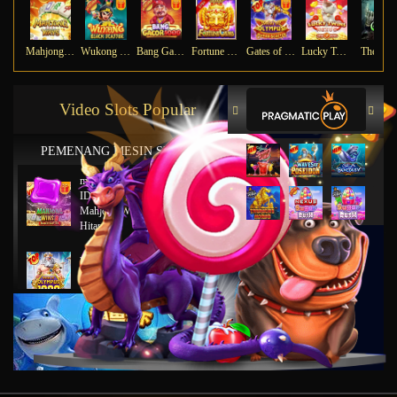
Mahjong Ways
Wukong - Black Scatter
Bang Gacor 1000
Fortune Gems
Gates of Olympus Super Scatter
Lucky Twins Nexus
The Cry
Video Slots Popular
PEMENANG MESIN SLOT
mu****45
IDR
8,777,8888.00
Mahjong Wins 2 – Scatter
Hitam
ya****tz
IDR
11,663,754.00
Starlight Princess x500
jus****12
IDR
5,231,773.00
Gates of Olympus 1000
gab****7